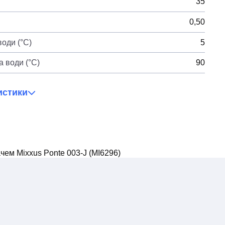
35
0,50
оди (°C)
5
 води (°C)
90
истики
чем Mixxus Ponte 003-J (MI6296)