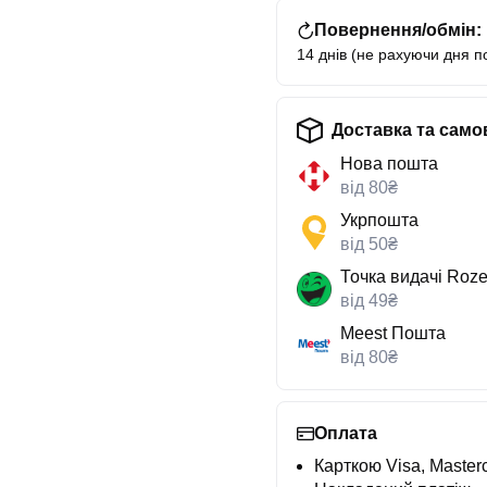
Повернення/обмін:
14 днів (не рахуючи дня п
Доставка та само
Нова пошта
від 80₴
Укрпошта
від 50₴
Точка видачі Roze
від 49₴
Meest Пошта
від 80₴
Оплата
Карткою Visa, Masterc