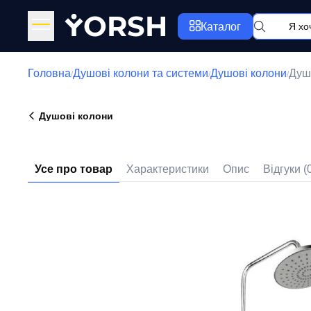
Y
ORSH
Каталог
Головна
Душові колони та системи
Душові колони
Душ
/
/
/
Душові колони
Усе про товар
Характеристики
Опис
Відгуки (