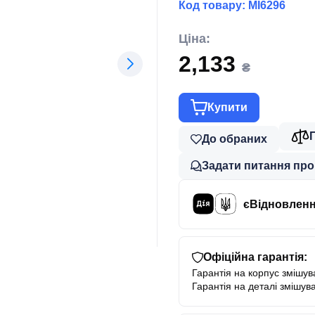
Код товару:
MI6296
Ціна:
2,133
₴
Купити
До обраних
Задати питання про
єВідновлен
Офіційна гарантія:
Гарантія на корпус змішува
Гарантія на деталі змішува