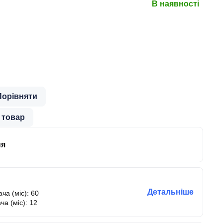
В наявності
Порівняти
 товар
ня
Детальніше
ча (міс): 60
ча (міс): 12