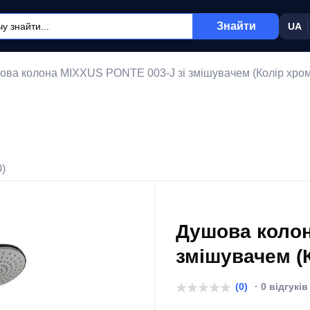
Знайти
UA
ова колона MIXXUS PONTE 003-J зі змішувачем (Колір хром
0)
Душова колон
змішувачем (К
(0)
· 0 відгуків