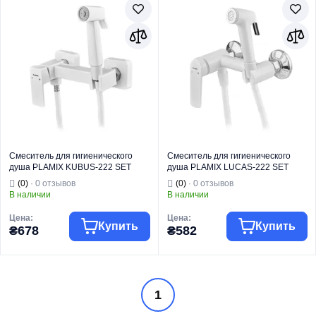
Смеситель для гигиенического
Смеситель для гигиенического
душа PLAMIX KUBUS-222 SET
душа PLAMIX LUCAS-222 SET
WHITE (со шлангом и воронкой)
WHITE (со шлангом и лейкой)
(0)
· 0 отзывов
(0)
· 0 отзывов
(PM0744)
(Цвет белый) (PM6104)
В наличии
В наличии
Цена:
Цена:
Купить
Купить
₴678
₴582
Группа товара
Смесители
Группа товара
Смесители
1
Торговая марка
PLAMIX
Торговая марка
PLAMIX
Смесители для
Смесители для