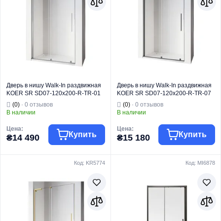
Дверь в нишу Walk-In раздвижная
Дверь в нишу Walk-In раздвижная
KOER SR SD07-120x200-R-TR-01
KOER SR SD07-120x200-R-TR-07
прозрачное стекло EASY CLEAN
прозрачное стекло EASY CLEAN
(0)
· 0 отзывов
(0)
· 0 отзывов
8мм хром (KR5773)
8мм графит (KR5775)
В наличии
В наличии
Цена:
Цена:
Купить
Купить
₴14 490
₴15 180
Код: KR5774
Код: MI6878
Торговая марка
KOER
Торговая марка
KOER
Тип изделия
Двери в нишу
Тип изделия
Двери в нишу
Дверь в нишу
Дверь в нишу
раздвижная /
раздвижная /
Душевая
Душевая
перегородка
перегородка