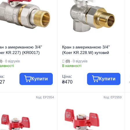
п
Прямий
Тип
Кутовий
ан з американкою 3/4"
Кран з американкою 3/4"
oer KR.227) (KR0017)
(Koer KR.228.W) кутовий
білий (KR0100)
0)
· 0 відгуків
(0)
· 0 відгуків
аявності
В наявності
на:
Ціна:
Купити
Купити
27
₴470
Код: EP2954
Код: EP2959
гова марка
KOER
Торгова марка
KOER
 виробу
Крани кульові
Тип виробу
Крани кульові
Кран
Кран
д виробу
"Американка"
Вид виробу
"Американка"
изначення
Для води
Призначення
Для води
п
Прямий
Тип
Кутовий