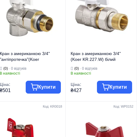
Кран з американкою 3/4"
Кран з американкою 3/4"
"антіпротечка"(Koer
(Koer KR.227.W) білий
KR.228.W-Gi) кутовий білий
(KR0097)
(0)
· 0 відгуків
(0)
· 0 відгуків
(KR0193)
В наявності
В наявності
Ціна:
Ціна:
Купити
Купити
₴501
₴427
Код: KR0018
Код: WP0152
Торгова марка
KOER
Торгова марка
KOER
Тип виробу
Крани кульові
Тип виробу
Крани кульові
Кран
Кран
Вид виробу
"Американка"
Вид виробу
"Американка"
Призначення
Для води
Призначення
Для води