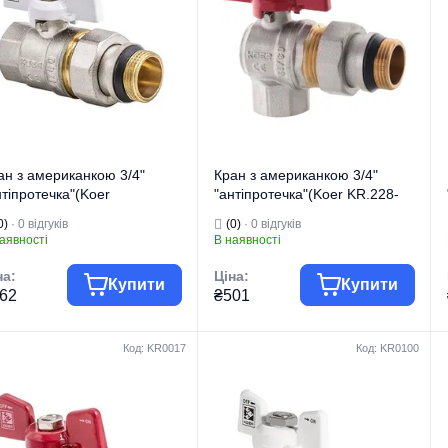
ан з американкою 3/4"
Кран з американкою 3/4"
нтіпротечка"(Koer
"антіпротечка"(Koer KR.228-
.227.W-Gi) білий (KR0192)
Gi) кутовий (KR0194)
0)
· 0 відгуків
(0)
· 0 відгуків
аявності
В наявності
на:
Ціна:
Купити
Купити
62
₴501
Код: KR0017
Код: KR0100
гова марка
KOER
Торгова марка
KOER
 виробу
Крани кульові
Тип виробу
Крани кульові
Кран
Кран
д виробу
"Американка"
Вид виробу
"Американка"
изначення
Для води
Призначення
Для води