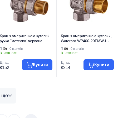
Кран з американкою кутовий,
Кран з американкою кутовий,
ручка "метелик" червона
Waterpro WP400-20FMW-L -
Waterpro WP400-15FMW-L -
3/4" ручка "метелик" червона
(0)
· 0 відгуків
(0)
· 0 відгуків
1/2" (WP2895)
(WP2896)
В наявності
В наявності
Ціна:
Ціна:
Купити
Купити
₴152
₴214
Торгова марка
WATERPRO
Торгова марка
WATERPRO
Тип виробу
Крани кульові
Тип виробу
Крани кульові
 ще
Кран
Кран
Вид виробу
"Американка"
Вид виробу
"Американка"
Призначення
Для води
Призначення
Для води
Тип
Кутовий
Тип
Кутовий