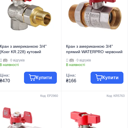
Тип
Кутовий
Тип
Прямий
Кран з американкою 3/4"
Кран з американкою 3/4"
(Koer KR.228) кутовий
прямий WATERPRO червоний
(KR0018)
(WP0152)
(0)
· 0 відгуків
(0)
· 0 відгуків
В наявності
В наявності
Ціна:
Ціна:
Купити
Купити
₴470
₴166
Код: EP2960
Код: KR5763
Торгова марка
KOER
Торгова марка
WATERPRO
Тип виробу
Крани кульові
Тип виробу
Крани кульові
Кран
Кран
Вид виробу
"Американка"
Вид виробу
"Американка"
Призначення
Для води
Призначення
Для води
Тип
Кутовий
Тип
Прямий