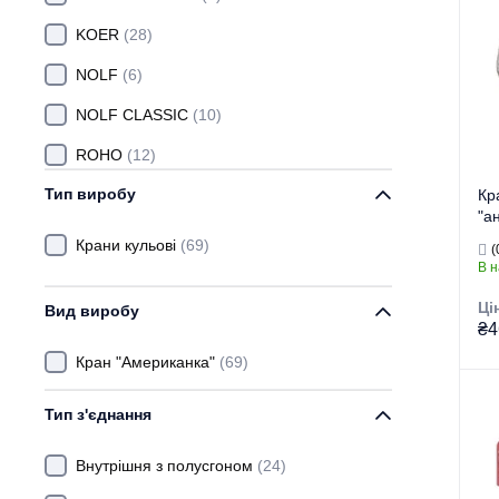
KOER
(28)
NOLF
(6)
NOLF CLASSIC
(10)
ROHO
(12)
Тип виробу
WATERPRO
(4)
Кр
"а
САНКОМ
(4)
KR
Крани кульові
(69)
(
В н
Ці
Вид виробу
₴4
Кран "Американка"
(69)
Тип з'єднання
Тор
Тип
Внутрішня з полусгоном
(24)
Ви
Пр