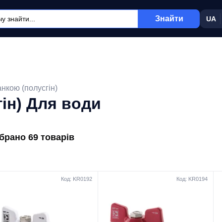
Знайти
UA
нкою (полусгін)
ін) Для води
ібрано 69 товарів
Код: KR0192
Код: KR0194