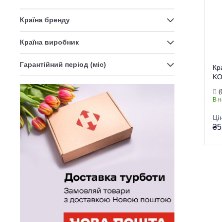
Країна бренду
Країна виробник
Гарантійний період (міс)
Кр
KO
3/
(
(K
В н
Ці
₴5
Тор
Тип
Ви
Се
Пр