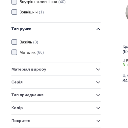
Ти
Внутрішня-зовнішня
(40)
Зовнішній
(1)
Тип ручки
Важіль
(3)
Кр
(K
Метелик
(66)
(
В н
Матеріал виробу
Ці
₴4
Серія
Тип приєднання
Тор
Тип
Колір
Ви
Покриття
Пр
Ти