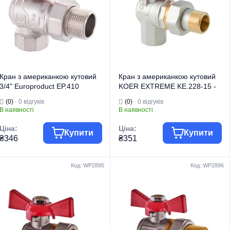
Кран з американкою кутовий
Кран з американкою кутовий
3/4" Europroduct EP.410
KOER EXTREME KE.228-15 -
(EP2960)
1/2" ручка "метелик" червона
(0)
· 0 відгуків
(0)
· 0 відгуків
(KR5763)
В наявності
В наявності
Ціна:
Ціна:
Купити
Купити
₴346
₴351
Код: WP2895
Код: WP2896
Торгова марка
EUROPRODUCT
Торгова марка
KOER
Тип виробу
Крани кульові
Тип виробу
Крани кульові
Кран
Кран
Вид виробу
"Американка"
Вид виробу
"Американка"
Призначення
Для води
Серія
EXTREME
Тип
Кутовий
Призначення
Для води