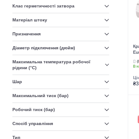
Клас герметичності затвора
Матеріал штоку
Призначення
Кр
Діаметр підключення (дюйм)
Eu
Максимальна температура робочої
(
В н
рідини (°C)
Ці
Шар
₴3
Максимальний тиск (бар)
Тор
Робочий тиск (бар)
Тип
Ви
Спосіб управління
Пр
Ти
Тип