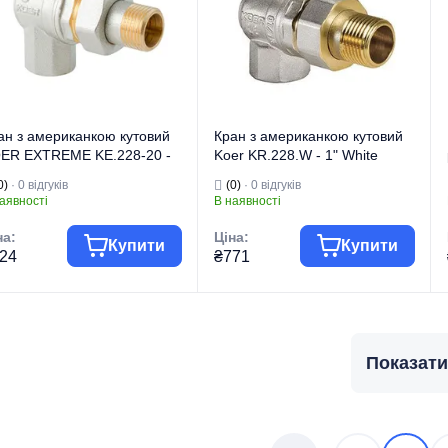
ан з американкою кутовий
Кран з американкою кутовий
ER EXTREME KE.228-20 -
Koer KR.228.W - 1" White
4" ручка "метелик" червона
(KR5105)
0)
· 0 відгуків
(0)
· 0 відгуків
R5764)
аявності
В наявності
на:
Ціна:
Купити
Купити
24
₴771
гова марка
KOER
Торгова марка
KOER
 виробу
Крани кульові
Тип виробу
Крани кульові
Показати
Кран
Кран
д виробу
"Американка"
Вид виробу
"Американка"
рія
EXTREME
Призначення
Для води
изначення
Для води
Тип
Кутовий