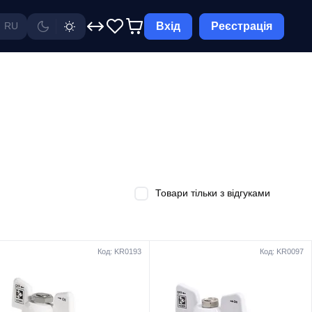
Вхід
Реєстрація
RU
Товари тільки з відгуками
Код: KR0193
Код: KR0097