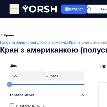
Y
ORSH
Каталог
Крани
Головна
Запірно-регулююча арматура
Крани
Кран з америка
/
/
/
Кран з американкою (полусг
Ціна
Під
–
Торгова марка
EUROPRODUCT
(5)