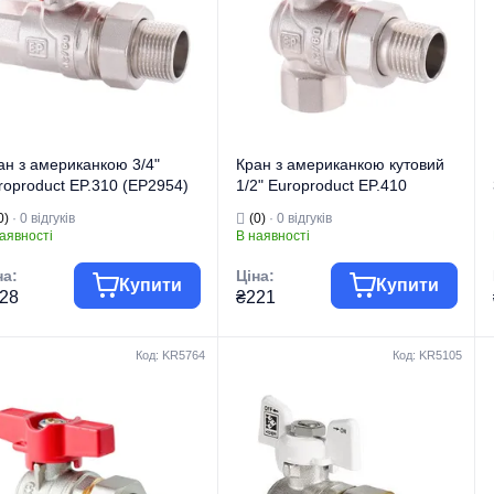
ан з американкою 3/4"
Кран з американкою кутовий
roproduct EP.310 (EP2954)
1/2" Europroduct EP.410
(EP2959)
0)
· 0 відгуків
(0)
· 0 відгуків
аявності
В наявності
на:
Ціна:
Купити
Купити
28
₴221
Код: KR5764
Код: KR5105
гова марка
EUROPRODUCT
Торгова марка
EUROPRODUCT
 виробу
Крани кульові
Тип виробу
Крани кульові
Кран
Кран
д виробу
"Американка"
Вид виробу
"Американка"
изначення
Для води
Призначення
Для води
п
Прямий
Тип
Кутовий