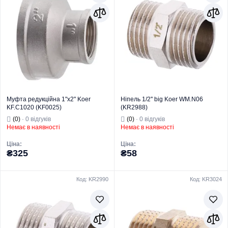
Муфта редукційна 1"x2" Koer
Ніпель 1/2'' big Koer WM.N06
KF.C1020 (KF0025)
(KR2988)
(0)
· 0 відгуків
(0)
· 0 відгуків
Немає в наявності
Немає в наявності
Ціна:
Ціна:
₴325
₴58
Код: KR2990
Код: KR3024
Торгова марка
KOER
Торгова марка
KOER
Тип виробу
Латунний фітинг
Тип виробу
Латунний фітинг
Вид виробу
Муфта
Вид виробу
Ніпель
Призначення
Для труб
Призначення
Для труб
Тип
Муфта
Тип
Ніпель