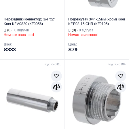
Перехідник (коннектор) 3/4 "x2"
Подовжувач 3/4" -15мм (хром) Koer
Koer KF.A0820 (KF0056)
KF.E08-15.CHR (KF0105)
(0)
· 0 відгуків
(0)
· 0 відгуків
Немає в наявності
Немає в наявності
Ціна:
Ціна:
₴333
₴79
Код: KF0115
Код: KF0104
Торгова марка
KOER
Торгова марка
KOER
Тип виробу
Латунний фітинг
Тип виробу
Латунний фітинг
Вид виробу
Перехідник
Вид виробу
Подовжувач
Призначення
Для труб
Призначення
Для труб
Тип
Перехідник
Тип
Подовжувач