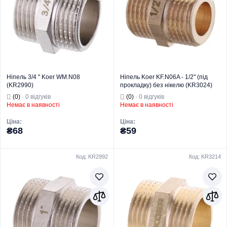
Ніпель 3/4 '' Koer WM.N08
Ніпель Koer KF.N06A - 1/2'' (під
(KR2990)
прокладку) без нікелю (KR3024)
(0)
· 0 відгуків
(0)
· 0 відгуків
Немає в наявності
Немає в наявності
Ціна:
Ціна:
₴68
₴59
Код: KR2992
Код: KR3214
Торгова марка
KOER
Торгова марка
KOER
Тип виробу
Латунний фітинг
Тип виробу
Латунний фітинг
Вид виробу
Ніпель
Вид виробу
Ніпель
Призначення
Для труб
Призначення
Для труб
Тип
Ніпель
Тип
Ніпель