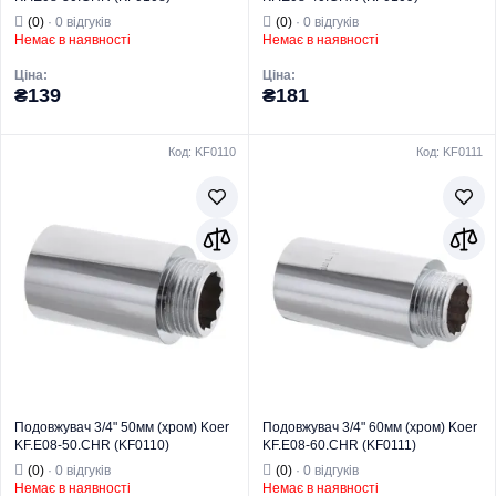
(0)
· 0 відгуків
(0)
· 0 відгуків
Немає в наявності
Немає в наявності
Ціна:
Ціна:
₴139
₴181
Код: KF0110
Код: KF0111
Торгова марка
KOER
Торгова марка
KOER
Тип виробу
Латунний фітинг
Тип виробу
Латунний фітинг
Вид виробу
Подовжувач
Вид виробу
Подовжувач
Призначення
Для труб
Призначення
Для труб
Тип
Подовжувач
Тип
Подовжувач
Подовжувач 3/4" 50мм (хром) Koer
Подовжувач 3/4" 60мм (хром) Koer
KF.E08-50.CHR (KF0110)
KF.E08-60.CHR (KF0111)
(0)
· 0 відгуків
(0)
· 0 відгуків
Немає в наявності
Немає в наявності