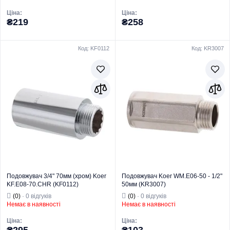
Ціна:
Ціна:
₴219
₴258
Код: KF0112
Код: KR3007
Торгова марка
KOER
Торгова марка
KOER
Тип виробу
Латунний фітинг
Тип виробу
Латунний фітинг
Вид виробу
Подовжувач
Вид виробу
Подовжувач
Призначення
Для труб
Призначення
Для труб
Тип
Подовжувач
Тип
Подовжувач
Подовжувач 3/4" 70мм (хром) Koer
Подовжувач Koer WM.E06-50 - 1/2"
KF.E08-70.CHR (KF0112)
50мм (KR3007)
(0)
· 0 відгуків
(0)
· 0 відгуків
Немає в наявності
Немає в наявності
Ціна:
Ціна: