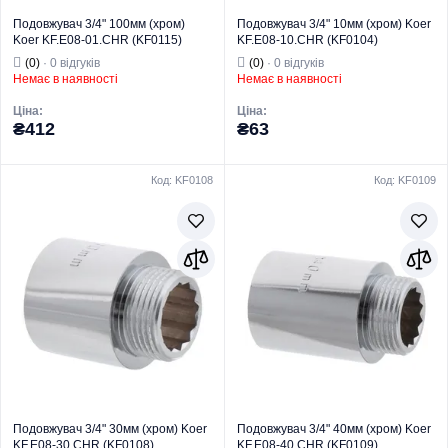
Подовжувач 3/4" 100мм (хром)
Подовжувач 3/4" 10мм (хром) Koer
Koer KF.E08-01.CHR (KF0115)
KF.E08-10.CHR (KF0104)
(0)
· 0 відгуків
(0)
· 0 відгуків
Немає в наявності
Немає в наявності
Ціна:
Ціна:
₴412
₴63
Код: KF0108
Код: KF0109
Торгова марка
KOER
Торгова марка
KOER
Тип виробу
Латунний фітинг
Тип виробу
Латунний фітинг
Вид виробу
Подовжувач
Вид виробу
Подовжувач
Призначення
Для труб
Призначення
Для труб
Тип
Подовжувач
Тип
Подовжувач
Подовжувач 3/4" 30мм (хром) Koer
Подовжувач 3/4" 40мм (хром) Koer
KF.E08-30.CHR (KF0108)
KF.E08-40.CHR (KF0109)