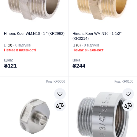
Ніпель Koer WM.N10 - 1 '' (KR2992)
Ніпель Koer WM.N16 - 1-1/2"
(KR3214)
(0)
· 0 відгуків
(0)
· 0 відгуків
Немає в наявності
Немає в наявності
Ціна:
Ціна:
₴121
₴244
Код: KF0056
Код: KF0105
Торгова марка
KOER
Торгова марка
KOER
Тип виробу
Латунний фітинг
Тип виробу
Латунний фітинг
Вид виробу
Ніпель
Вид виробу
Ніпель
Призначення
Для труб
Призначення
Для труб
Тип
Ніпель
Тип
Ніпель