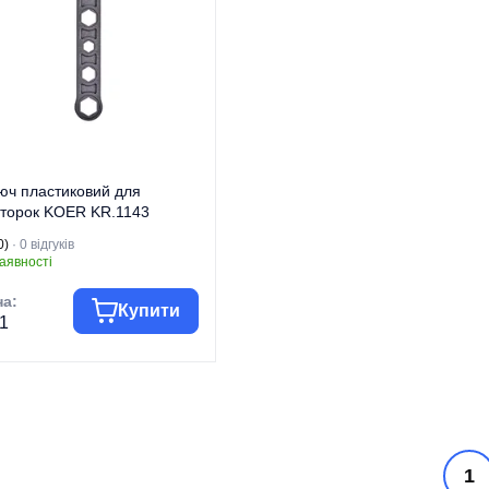
юч пластиковий для
торок KOER KR.1143
R5653)
0)
· 0 відгуків
аявності
на:
Купити
1
гова марка
KOER
Комплектуючі до
 виробу
радіаторів
Для швидкого та
1
безпечного