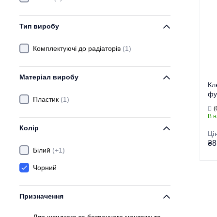
Тип виробу
Комплектуючі до радіаторів
(1)
Матеріал виробу
Кл
фу
Пластик
(1)
(K
(
В н
Колір
Ці
₴8
Білий
(+1)
Чорний
Тор
Призначення
Тип