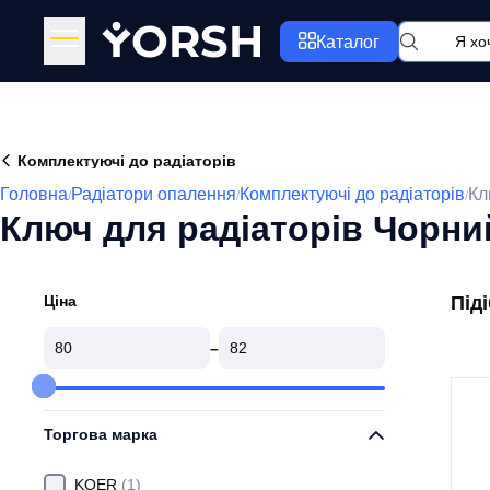
Y
ORSH
Каталог
Комплектуючі до радіаторів
Головна
Радіатори опалення
Комплектуючі до радіаторів
Кл
/
/
/
Ключ для радіаторів Чорни
Ціна
Під
–
Торгова марка
KOER
(1)