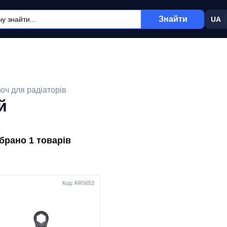
Знайти
UA
юч для радіаторів
й
ібрано 1 товарів
Код: KR5653